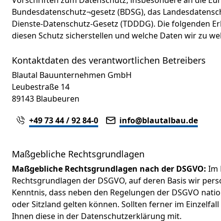
Vorschriften zum Datenschutz, insbesondere an die E
Bundesdatenschutz¬gesetz (BDSG), das Landesdatensch
Dienste-Datenschutz-Gesetz (TDDDG). Die folgenden Erl
diesen Schutz sicherstellen und welche Daten wir zu w
Kontaktdaten des verantwortlichen Betreibers
Blautal Bauunternehmen GmbH

Leubestraße 14

+49 73 44 / 92 84-0
info@blautalbau.de
Maßgebliche Rechtsgrundlagen
Maßgebliche Rechtsgrundlagen nach der DSGVO:
Im 
Rechtsgrundlagen der DSGVO, auf deren Basis wir pers
Kenntnis, dass neben den Regelungen der DSGVO nati
oder Sitzland gelten können. Sollten ferner im Einzelfal
Ihnen diese in der Datenschutzerklärung mit.